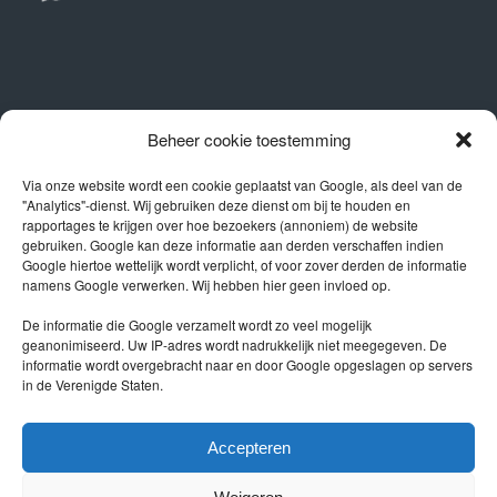
OPENINGSTIJDEN
Beheer cookie toestemming
Showroom
Via onze website wordt een cookie geplaatst van Google, als deel van de
"Analytics"-dienst. Wij gebruiken deze dienst om bij te houden en
Ma – Vr 09.00 – 17.00
rapportages te krijgen over hoe bezoekers (annoniem) de website
Za 10.00 – 16.00
gebruiken. Google kan deze informatie aan derden verschaffen indien
Google hiertoe wettelijk wordt verplicht, of voor zover derden de informatie
Werkplaats
namens Google verwerken. Wij hebben hier geen invloed op.
Ma – Vr 08.00 – 17.00
De informatie die Google verzamelt wordt zo veel mogelijk
geanonimiseerd. Uw IP-adres wordt nadrukkelijk niet meegegeven. De
informatie wordt overgebracht naar en door Google opgeslagen op servers
in de Verenigde Staten.
Privacy policy
Accepteren