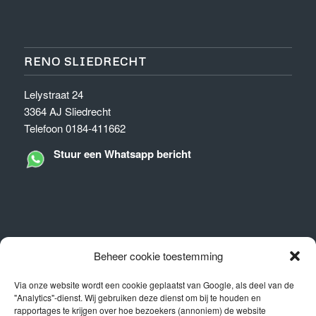
RENO SLIEDRECHT
Lelystraat 24
3364 AJ Sliedrecht
Telefoon 0184-411662
Stuur een Whatsapp bericht
OPENINGSTIJDEN
Beheer cookie toestemming
Showroom
Via onze website wordt een cookie geplaatst van Google, als deel van de
"Analytics"-dienst. Wij gebruiken deze dienst om bij te houden en
Ma – Vr 09.00 – 17.00
rapportages te krijgen over hoe bezoekers (annoniem) de website