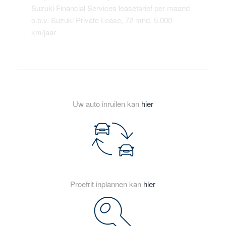
Suzuki Financial Services leasetarief per maand
o.b.v. Suzuki Private Lease, 72 mnd, 5.000
km/jaar
Uw auto inruilen kan
hier
Proefrit inplannen kan
hier