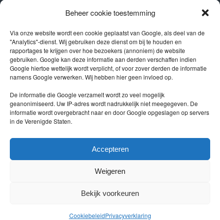
OPENINGSTIJDEN
Beheer cookie toestemming
Showroom
Via onze website wordt een cookie geplaatst van Google, als deel van de
"Analytics"-dienst. Wij gebruiken deze dienst om bij te houden en
Ma – Vr 09.00 – 17.00
rapportages te krijgen over hoe bezoekers (annoniem) de website
Za 10.00 – 16.00
gebruiken. Google kan deze informatie aan derden verschaffen indien
Google hiertoe wettelijk wordt verplicht, of voor zover derden de informatie
Werkplaats
namens Google verwerken. Wij hebben hier geen invloed op.
Ma – Vr 08.00 – 17.00
De informatie die Google verzamelt wordt zo veel mogelijk
geanonimiseerd. Uw IP-adres wordt nadrukkelijk niet meegegeven. De
informatie wordt overgebracht naar en door Google opgeslagen op servers
in de Verenigde Staten.
Privacy policy
Accepteren
Weigeren
Bekijk voorkeuren
Home
Occasions
Werkplaats
Nieuwe Suzuki
Vakgarage
Cookiebeleid
Privacyverklaring
Autoverhuur Sliedrecht
Nieuws van Reno
Over ons
Contact