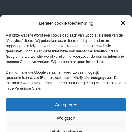
OPENINGSTIJDEN
Beheer cookie toestemming
Showroom
Via onze website wordt een cookie geplaatst van Google, als deel van de
"Analytics"-dienst. Wij gebruiken deze dienst om bij te houden en
Ma – Vr 09.00 – 17.00
rapportages te krijgen over hoe bezoekers (annoniem) de website
Za 10.00 – 16.00
gebruiken. Google kan deze informatie aan derden verschaffen indien
Google hiertoe wettelijk wordt verplicht, of voor zover derden de informatie
Werkplaats
namens Google verwerken. Wij hebben hier geen invloed op.
Ma – Vr 08.00 – 17.00
De informatie die Google verzamelt wordt zo veel mogelijk
geanonimiseerd. Uw IP-adres wordt nadrukkelijk niet meegegeven. De
informatie wordt overgebracht naar en door Google opgeslagen op servers
in de Verenigde Staten.
Privacy policy
Accepteren
Weigeren
Bekijk voorkeuren