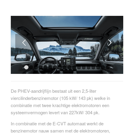
1
2
3
4
5
6
7
8
9
10
11
12
13
14
15
16
De PHEV-aandrijflijn bestaat uit een 2,5-liter
viercilinderbenzinemotor (105 kW/ 143 pk) welke in
combinatie met twee krachtige elektromotoren een
systeemvermogen levert van 227kW/ 304 pk.
In combinatie met de E-CVT automaat werkt de
benzinemotor nauw samen met de elektromotoren,