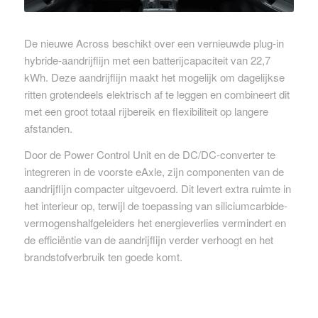
De nieuwe Across beschikt over een vernieuwde plug-in
hybride-aandrijflijn met een batterijcapaciteit van 22,7
kWh. Deze aandrijflijn maakt het mogelijk om dagelijkse
ritten grotendeels elektrisch af te leggen en combineert dit
met een groot totaal rijbereik en flexibiliteit op langere
afstanden.
Door de Power Control Unit en de DC/DC-converter te
integreren in de voorste eAxle, zijn componenten van de
aandrijflijn compacter uitgevoerd. Dit levert extra ruimte in
het interieur op, terwijl de toepassing van siliciumcarbide-
vermogenshalfgeleiders het energieverlies vermindert en
de efficiëntie van de aandrijflijn verder verhoogt en het
brandstofverbruik ten goede komt.