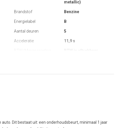
metallic)
Brandstof
Benzine
Energielabel
B
Aantal deuren
5
Acceleratie
11,9 s
BTW/Marge regeling
BTW is aftrekbaar
 auto. Dit bestaat uit: een onderhoudsbeurt, minimaal 1 jaar