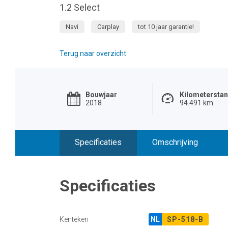
1.2 Select
Navi
Carplay
tot 10 jaar garantie!
Terug naar overzicht
Bouwjaar
Kilometersta
2018
94.491 km
Specificaties
Omschrijving
Specificaties
Kenteken
NL
SP-518-B